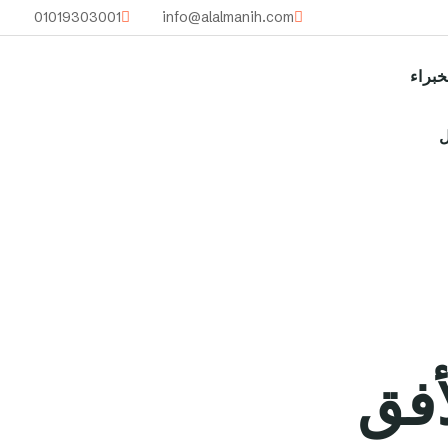
01019303001
info@alalmanih.com
خبراء
ل
أفق